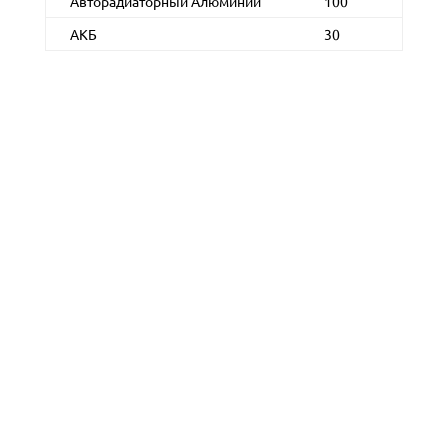
Авторадиаторный Алюминий
100
АКБ
30
Как нас найти
Тульская область, поселок