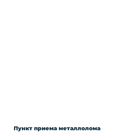
Шатск 1/1
+7 (910) 703-37-47
Пункт приема металлолома